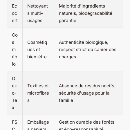
Ec
Nettoyant
Majorité d'ingrédients
oc
s multi-
naturels, biodégradabilité
ert
usages
garantie
Co
s
Cosmétiq
Authenticité biologique,
m
ues et
respect strict du cahier des
éb
bien-être
charges
io
O
ek
Textiles et
Absence de résidus nocifs,
o-
microfibre
sécurité d'usage pour la
Te
s
famille
x
FS
Emballage
Gestion durable des forêts
C
s papiers
et éco-responsabilité