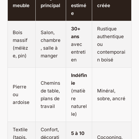
meuble
principal
estimé
créée
e
30+
Rustique
Bois
Salon,
ans
authentique
massif
chambre
avec
ou
(mélèz
, salle à
entreti
contemporai
e, pin)
manger
en
n boisé
Indéfin
Chemins
ie
Pierre
de table,
(matiè
Minéral,
ou
plans de
re
sobre, ancré
ardoise
travail
naturel
le)
Textile
Confort,
5 à 10
(tapis,
décorati
Cocooning,