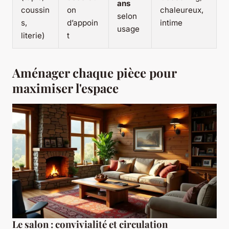
ans
coussin
on
chaleureux,
selon
s,
d’appoin
intime
usage
literie)
t
Aménager chaque pièce pour
maximiser l'espace
Le salon : convivialité et circulation