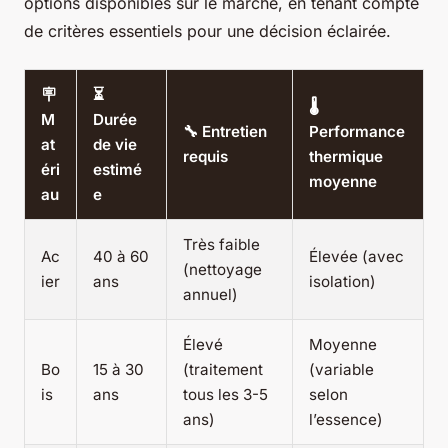
options disponibles sur le marché, en tenant compte
de critères essentiels pour une décision éclairée.
🪧
⏳
🌡️
M
Durée
🔧 Entretien
Performance
at
de vie
requis
thermique
éri
estimé
moyenne
au
e
Très faible
Ac
40 à 60
Élevée (avec
(nettoyage
ier
ans
isolation)
annuel)
Élevé
Moyenne
Bo
15 à 30
(traitement
(variable
is
ans
tous les 3-5
selon
ans)
l’essence)